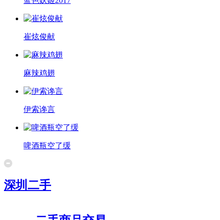
蓝色妖姬2017
崔炫俊献
麻辣鸡翅
伊索谗言
啤酒瓶空了缓
深圳二手