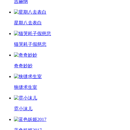
吉赫纳
星期八去表白
猫哭耗子假慈悲
奇奇妙妙
狭缝求生室
霓小沫儿