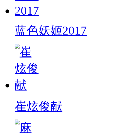
蓝色妖姬2017
崔炫俊献