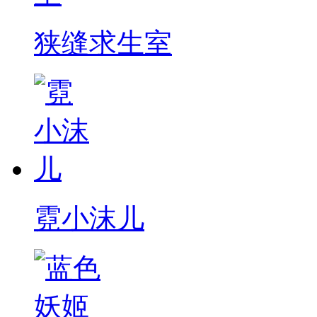
狭缝求生室
霓小沫儿