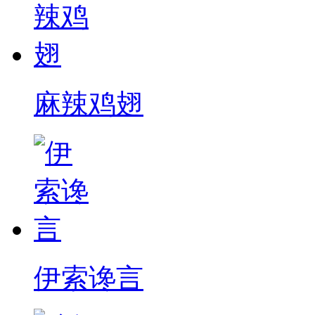
麻辣鸡翅
伊索谗言