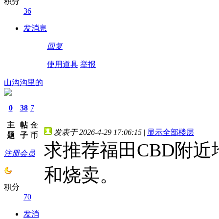
积分
36
发消息
回复
使用道具
举报
山沟沟里的
0
38
7
主
帖
金
发表于 2026-4-29 17:06:15
|
显示全部楼层
题
子
币
求推荐福田CBD附
注册会员
和烧卖。
积分
70
发消