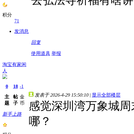
积分
71
发消息
回复
使用道具
举报
淘宝有家闲
人
0
18
-1
发表于 2026-4-29 15:50:10
|
显示全部楼层
主
帖
金
感觉深圳湾万象城周
题
子
币
新手上路
哪？