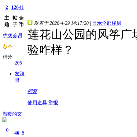
2
126
41
主
帖
金
发表于 2026-4-29 14:17:20
|
显示全部楼层
题
子
币
莲花山公园的风筝广
中级会员
验咋样？
积分
205
发消
息
回复
使用道具
举报
温暖的玄
0
46
8