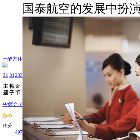
国泰航空的发展中扮
一醉方休
31
31
233
主
帖
金
题
子
币
中级会员
积分
497