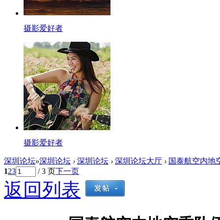
摄影爱好者
摄影爱好者
深圳论坛
»
深圳论坛
›
深圳论坛
›
深圳论坛大厅
›
国泰航空内地空
1
2
3
/ 3 页
下一页
返回列表