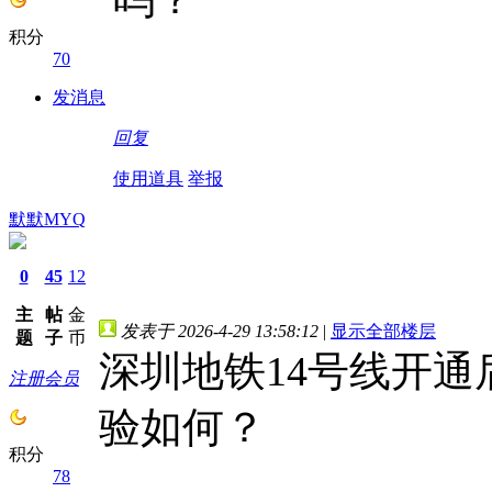
积分
70
发消息
回复
使用道具
举报
默默MYQ
0
45
12
主
帖
金
发表于 2026-4-29 13:58:12
|
显示全部楼层
题
子
币
深圳地铁14号线开
注册会员
验如何？
积分
78