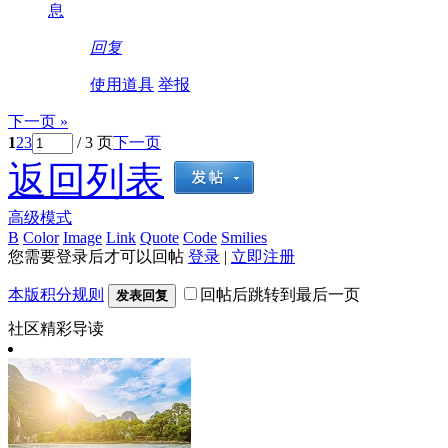
息
回复
使用道具
举报
下一页 »
1
2
3
/ 3 页
下一页
返回列表
高级模式
B
Color
Image
Link
Quote
Code
Smilies
您需要登录后才可以回帖
登录
|
立即注册
本版积分规则
回帖后跳转到最后一页
发表回复
社区精彩导读