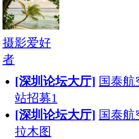
摄影爱好
者
[深圳论坛大厅]
国泰航
站招募1
[深圳论坛大厅]
国泰航
拉木图