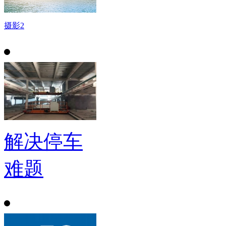
摄影2
解决停车
难题