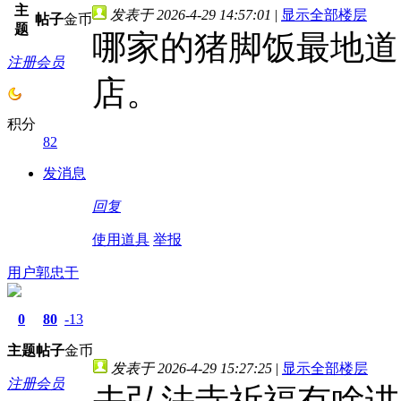
主
发表于 2026-4-29 14:57:01
|
显示全部楼层
帖子
金币
题
哪家的猪脚饭最地道
注册会员
店。
积分
82
发消息
回复
使用道具
举报
用户郭忠于
0
80
-13
主题
帖子
金币
发表于 2026-4-29 15:27:25
|
显示全部楼层
注册会员
去弘法寺祈福有啥讲