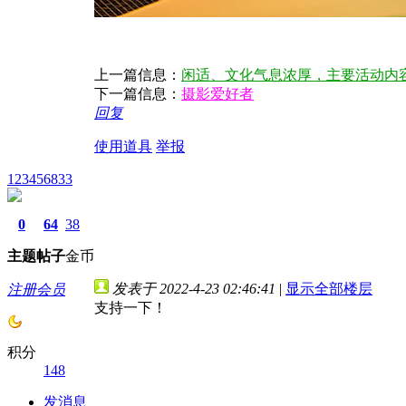
上一篇信息：
闲适、文化气息浓厚，主要活动内
下一篇信息：
摄影爱好者
回复
使用道具
举报
123456833
0
64
38
主题
帖子
金币
发表于 2022-4-23 02:46:41
|
显示全部楼层
注册会员
支持一下！
积分
148
发消息