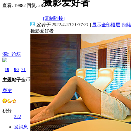
摄影爱好者
查看:
19882
|
回复:
28
[复制链接]
发表于 2022-4-20 21:37:31
|
显示全部楼层
|
阅
摄影爱好者
深圳论坛
19
90
71
主题
帖子
金币
版主
积分
222
发消息