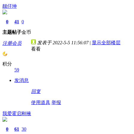
靓仔坤
0
41
0
主题
帖子
金币
发表于 2022-5-5 11:56:07
|
显示全部楼层
注册会员
看看
积分
59
发消息
回复
使用道具
举报
我爱霍启刚掖
0
61
30