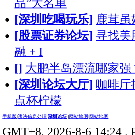
品”大名单
[深圳吃喝玩乐]
鹿茸虽
[股票证券论坛]
寻找美股
融 + I
[]
大鹏半岛漂流哪家强
[深圳论坛大厅]
咖啡厅
点杯柠檬
手机版
|
违法信息处理
|
深圳论坛
|
网站地图
|
网站地图
GMT+8, 2026-8-6 14:24
, 