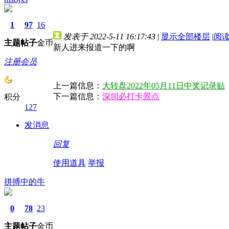
1
97
16
发表于 2022-5-11 16:17:43
|
显示全部楼层
|
阅
主题
帖子
金币
新人进来报道一下的啊
注册会员
上一篇信息：
大转盘2022年05月11日中奖记录贴
下一篇信息：
深圳必打卡景点
积分
127
发消息
回复
使用道具
举报
拼搏中的牛
0
78
23
主题
帖子
金币