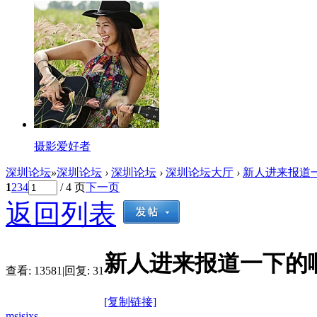
摄影爱好者
深圳论坛
»
深圳论坛
›
深圳论坛
›
深圳论坛大厅
›
新人进来报道
1
2
3
4
/ 4 页
下一页
返回列表
新人进来报道一下的
查看:
13581
|
回复:
31
[复制链接]
msisjxs