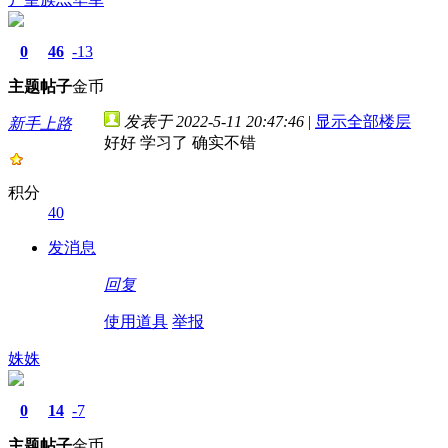
0
46
-13
主题
帖子
金币
发表于 2022-5-11 20:47:46
|
显示全部楼层
新手上路
好好 学习了 确实不错
积分
40
发消息
回复
使用道具
举报
姝姝
0
14
-7
主题
帖子
金币