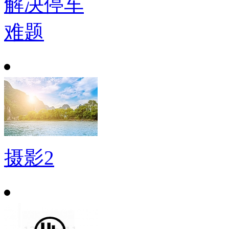
解决停车
难题
摄影2