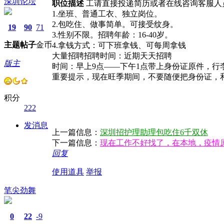
深圳论坛
职位描述
工请直接投递简历或者在线咨询客服人
1.坐班、普通工衣、独立岗位。
2.包吃住、做事简单。可接受纹身。
19
90
71
3.性别不限。招聘年龄：16-40岁。
主题
帖子
金币
4.拿钱方式：可下班拿钱、可每周拿钱
大量招聘招聘时间：近期天天招聘
版主
时间：早上9点——下午1点带上身份证原件，行
重要提示，现在旺季期间，不要随便把身份证，
积分
222
发消息
上一篇信息：
深圳招护理助理包吃住6千双休
下一篇信息：
现在工作不好找了，在本地，疫情
回复
使用道具
举报
笔尖劲舞
0
22
-9