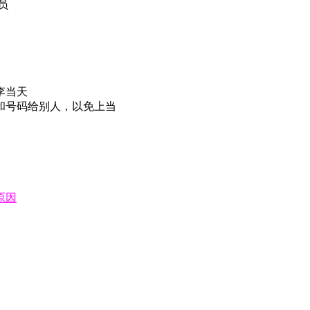
员
李当天
和号码给别人，以免上当
原因