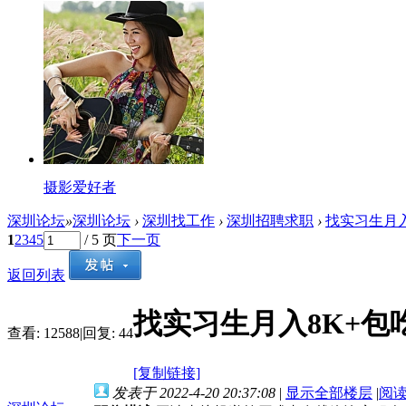
摄影爱好者
深圳论坛
»
深圳论坛
›
深圳找工作
›
深圳招聘求职
›
找实习生月入
1
2
3
4
5
/ 5 页
下一页
返回列表
找实习生月入8K+包
查看:
12588
|
回复:
44
[复制链接]
发表于 2022-4-20 20:37:08
|
显示全部楼层
|
阅